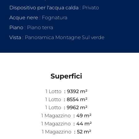
Dispositivo per l'acqua calda
Privato
Acque nere
Fognatura
Piano
Piano terra
Vista
Panoramica Montagne Sul verde
Superfici
1 Lotto
9392 m²
1 Lotto
8554 m²
1 Lotto
9962 m²
1 Magazzino
49 m²
1 Magazzino
44 m²
1 Magazzino
52 m²