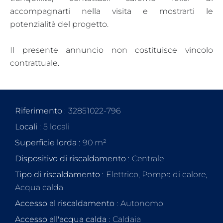
accompagnarti nella visita e mostrarti le
potenzialità del progetto.
Il presente annuncio non costituisce vincolo
contrattuale.
Riferimento
32851022-796
Locali
5 locali
Superficie lorda
90 m²
Dispositivo di riscaldamento
Centrale
Tipo di riscaldamento
Elettrico, Pompa di calore,
Acqua calda
Accesso al riscaldamento
Autonomo
Accesso all'acqua calda
Caldaia