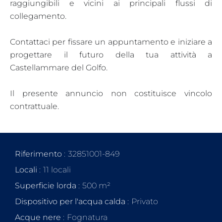
raggiungibili e vicini ai principali flussi di
collegamento.
Contattaci per fissare un appuntamento e iniziare a
progettare il futuro della tua attività a
Castellammare del Golfo.
Il presente annuncio non costituisce vincolo
contrattuale.
Riferimento
32851001-849
Locali
11 locali
Superficie lorda
500 m²
Dispositivo per l'acqua calda
Privato
Acque nere
Fognatura