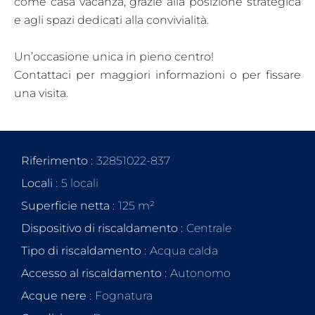
come casa vacanza, grazie alla posizione strategica
e agli spazi dedicati alla convivialità.
Un’occasione unica in pieno centro!
Contattaci per maggiori informazioni o per fissare
una visita.
Riferimento
32851022-837
Locali
5 locali
Superficie netta
125 m²
Dispositivo di riscaldamento
Centrale
Tipo di riscaldamento
Acqua calda
Accesso al riscaldamento
Autonomo
Acque nere
Fognatura