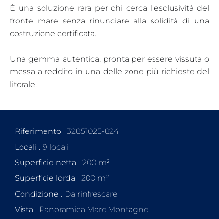
​È una soluzione rara per chi cerca l'esclusività del
fronte mare senza rinunciare alla solidità di una
costruzione certificata.
Una gemma autentica, pronta per essere vissuta o
messa a reddito in una delle zone più richieste del
litorale.
Riferimento
32851025-824
Locali
9 locali
Superficie netta
200 m²
Superficie lorda
200 m²
Condizione
Da rinfrescare
Vista
Panoramica Mare Montagne