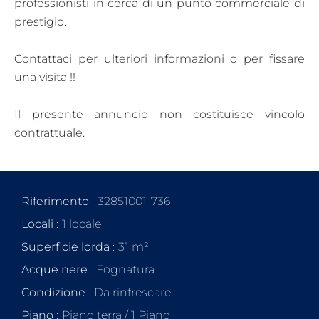
professionisti in cerca di un punto commerciale di
prestigio.
Contattaci per ulteriori informazioni o per fissare
una visita !!
Il presente annuncio non costituisce vincolo
contrattuale.
Riferimento
32851001-736
Locali
1 locale
Superficie lorda
31 m²
Acque nere
Fognatura
Condizione
Da rinfrescare
Piano
Piano terra / 1 Piano