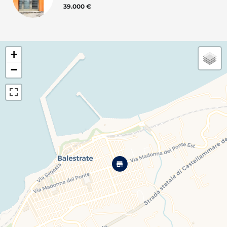
39.000 €
+
−