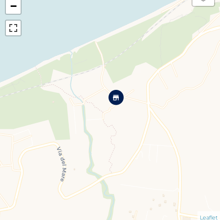
−
Leaflet