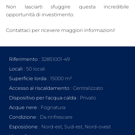
Non lasciarti sfuggire questa incredibile
opportunità di investimento.
Contattaci per ricevere maggiori informazioni!
Riferimento
32851001-49
Locali
50 locali
Superficie lorda
15000 m²
Accesso al riscaldamento
Centralizzato
Dispositivo per l'acqua calda
Privato
Acque nere
Fognatura
Condizione
Da rinfrescare
Esposizione
Nord-est, Sud-est, Nord-ovest